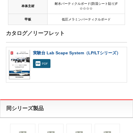
耐水パーティクルボード(防湿シート貼り)F
本体主材
☆☆☆☆
甲板
低圧メラミンパーティクルボード
カタログ／リーフレット
実験台 Lab Scape System（LP/LTシリーズ）
PDF
同シリーズ製品