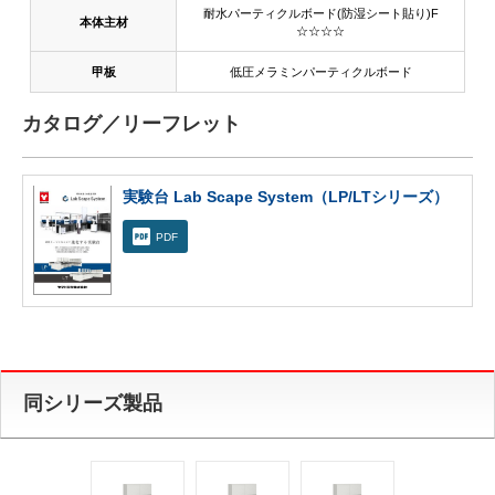
耐水パーティクルボード(防湿シート貼り)F
本体主材
☆☆☆☆
甲板
低圧メラミンパーティクルボード
カタログ／リーフレット
実験台 Lab Scape System（LP/LTシリーズ）
PDF
同シリーズ製品