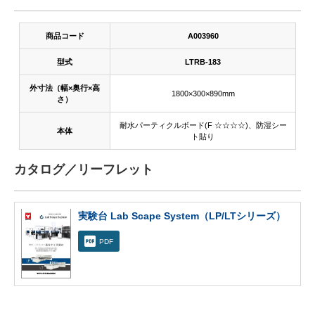
商品コード
A003960
型式
LTRB-183
外寸法（幅×奥行×高
1800×300×890mm
さ）
耐水パーティクルボード(F ☆☆☆☆)、防湿シー
本体
ト貼り
カタログ／リーフレット
実験台 Lab Scape System（LP/LTシリーズ）
PDF