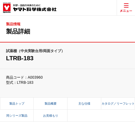
製品情報
製品詳細
試薬棚（中央実験台用/両面タイプ）
LTRB-183
商品コード：A003960
型式：LTRB-183
製品トップ
製品概要
主な仕様
カタログ／リーフレット
同シリーズ製品
お見積もり