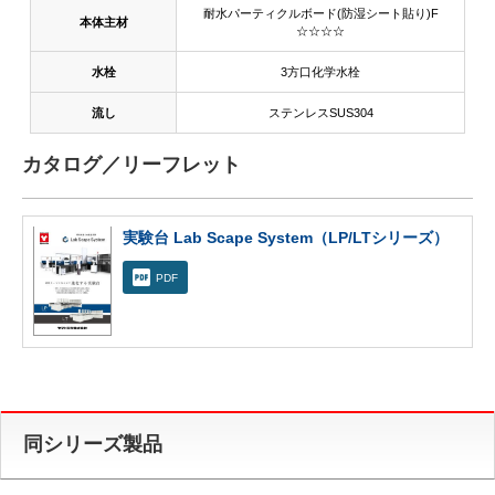
耐水パーティクルボード(防湿シート貼り)F
本体主材
☆☆☆☆
水栓
3方口化学水栓
流し
ステンレスSUS304
カタログ／リーフレット
実験台 Lab Scape System（LP/LTシリーズ）
PDF
同シリーズ製品