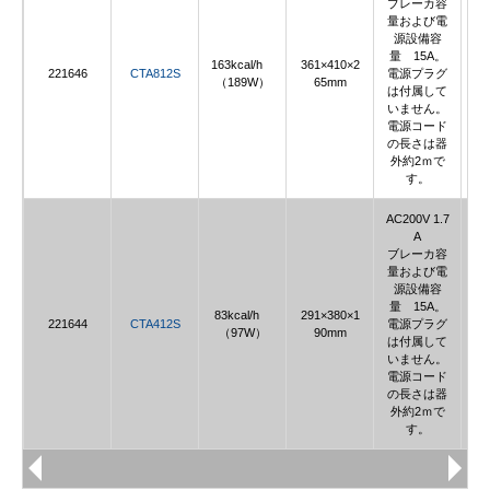
ブレーカ容
量および電
源設備容
量 15A。
163kcal/h
361×410×2
221646
CTA812S
電源プラグ
（189W）
65mm
は付属して
いません。
電源コード
の長さは器
外約2ｍで
す。
AC200V 1.7
A
ブレーカ容
量および電
源設備容
量 15A。
83kcal/h
291×380×1
221644
CTA412S
電源プラグ
（97W）
90mm
は付属して
いません。
電源コード
の長さは器
外約2ｍで
す。