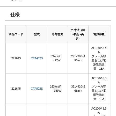
仕様
外寸法（幅
商品コード
型式
冷却能力
×奥行×高
電源容量
さ）
AC100V 3.4
A
83kcal/h
291×380×1
ブレーカ容
221643
CTA402S
（97W）
90mm
量および電
源設備容
量 15A
AC100V 6.5
A
163kcal/h
361×410×2
ブレーカ容
221645
CTA802S
（189W）
65mm
量および電
源設備容
量 15A
AC200V 3.3
A