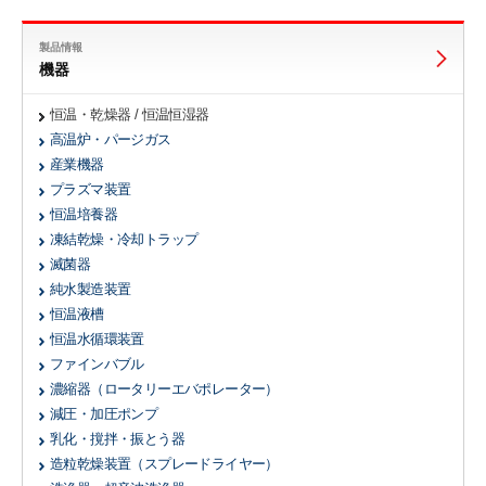
製品情報
機器
恒温・乾燥器 / 恒温恒湿器
高温炉・パージガス
産業機器
プラズマ装置
恒温培養器
凍結乾燥・冷却トラップ
滅菌器
純水製造装置
恒温液槽
恒温水循環装置
ファインバブル
濃縮器
（ロータリーエバポレーター）
減圧・加圧ポンプ
乳化・撹拌・振とう器
造粒乾燥装置
（スプレードライヤー）