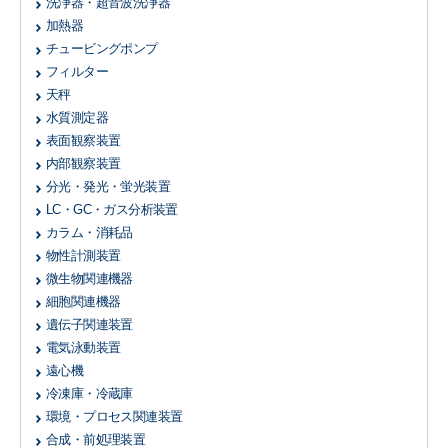
洗浄器・超音波洗浄器
加熱器
チュービングポンプ
フィルター
天秤
水質測定器
表面観察装置
内部観察装置
分光・発光・蛍光装置
LC・GC・ガス分析装置
カラム・消耗品
物性計測装置
微生物関連機器
細胞関連機器
遺伝子関連装置
電気泳動装置
遠心機
冷凍庫・冷蔵庫
環境・プロセス関連装置
合成・前処理装置