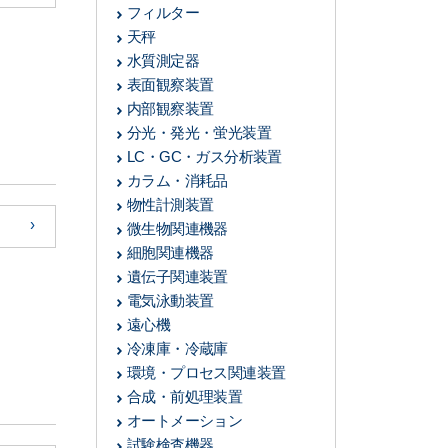
フィルター
天秤
水質測定器
表面観察装置
内部観察装置
分光・発光・蛍光装置
LC・GC・ガス分析装置
カラム・消耗品
物性計測装置
微生物関連機器
細胞関連機器
遺伝子関連装置
電気泳動装置
遠心機
冷凍庫・冷蔵庫
環境・プロセス関連装置
合成・前処理装置
オートメーション
試験検査機器