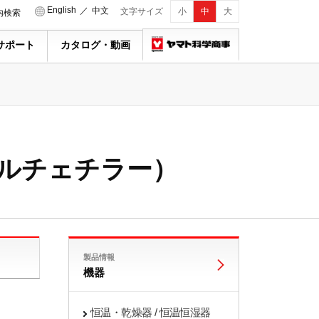
English
／
中文
文字サイズ
小
中
大
内検索
サポート
カタログ・動画
ペルチェチラー）
製品情報
機器
恒温・乾燥器 / 恒温恒湿器