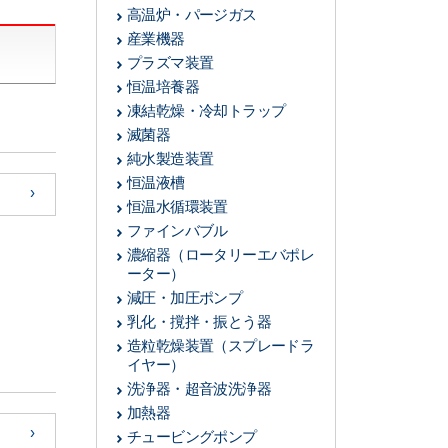
高温炉・パージガス
産業機器
プラズマ装置
恒温培養器
凍結乾燥・冷却トラップ
滅菌器
純水製造装置
恒温液槽
恒温水循環装置
ファインバブル
濃縮器
（ロータリーエバポレ
ーター）
減圧・加圧ポンプ
乳化・撹拌・振とう器
造粒乾燥装置
（スプレードラ
イヤー）
洗浄器・超音波洗浄器
加熱器
チュービングポンプ