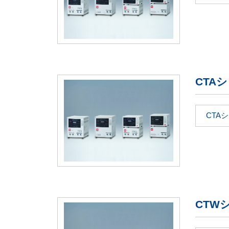
CTA
CTA
CTW