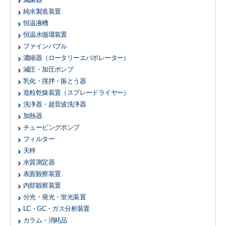
純水製造装置
恒温液槽
恒温水循環装置
ファインバブル
濃縮器
（ロータリーエバポレーター）
減圧・加圧ポンプ
乳化・撹拌・振とう器
造粒乾燥装置
（スプレードライヤー）
洗浄器・超音波洗浄器
加熱器
チュービングポンプ
フィルター
天秤
水質測定器
表面観察装置
内部観察装置
分光・発光・蛍光装置
LC・GC・ガス分析装置
カラム・消耗品