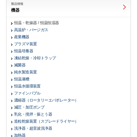
製品情報
機器
恒温・乾燥器 / 恒温恒湿器
高温炉・パージガス
産業機器
プラズマ装置
恒温培養器
凍結乾燥・冷却トラップ
滅菌器
純水製造装置
恒温液槽
恒温水循環装置
ファインバブル
濃縮器
（ロータリーエバポレーター）
減圧・加圧ポンプ
乳化・撹拌・振とう器
造粒乾燥装置
（スプレードライヤー）
洗浄器・超音波洗浄器
加熱器