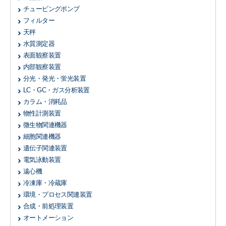
チュービングポンプ
フィルター
天秤
水質測定器
表面観察装置
内部観察装置
分光・発光・蛍光装置
LC・GC・ガス分析装置
カラム・消耗品
物性計測装置
微生物関連機器
細胞関連機器
遺伝子関連装置
電気泳動装置
遠心機
冷凍庫・冷蔵庫
環境・プロセス関連装置
合成・前処理装置
オートメーション