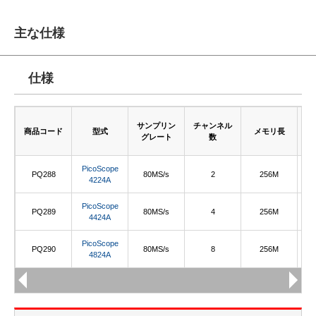
主な仕様
仕様
サンプリン
チャンネル
商品コード
型式
メモリ長
周
グレート
数
PicoScope
PQ288
80MS/s
2
256M
4224A
PicoScope
PQ289
80MS/s
4
256M
4424A
PicoScope
PQ290
80MS/s
8
256M
4824A