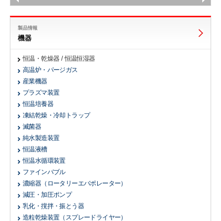
製品情報
機器
恒温・乾燥器 / 恒温恒湿器
高温炉・パージガス
産業機器
プラズマ装置
恒温培養器
凍結乾燥・冷却トラップ
滅菌器
純水製造装置
恒温液槽
恒温水循環装置
ファインバブル
濃縮器
（ロータリーエバポレーター）
減圧・加圧ポンプ
乳化・撹拌・振とう器
造粒乾燥装置
（スプレードライヤー）