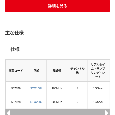
詳細を見る
主な仕様
仕様
リアルタイ
チャンネル
ム・サンプ
商品コード
型式
帯域幅
数
リング・レ
ート
537079
STO1004
100MHz
4
1GSa/s
537078
STO2002
200MHz
2
1GSa/s