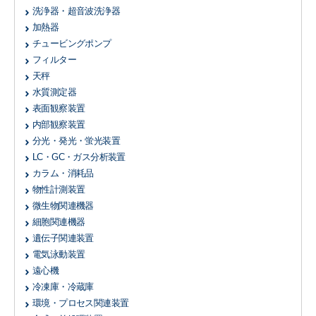
洗浄器・超音波洗浄器
加熱器
チュービングポンプ
フィルター
天秤
水質測定器
表面観察装置
内部観察装置
分光・発光・蛍光装置
LC・GC・ガス分析装置
カラム・消耗品
物性計測装置
微生物関連機器
細胞関連機器
遺伝子関連装置
電気泳動装置
遠心機
冷凍庫・冷蔵庫
環境・プロセス関連装置