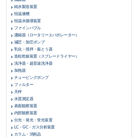
純水製造装置
恒温液槽
恒温水循環装置
ファインバブル
濃縮器
（ロータリーエバポレーター）
減圧・加圧ポンプ
乳化・撹拌・振とう器
造粒乾燥装置
（スプレードライヤー）
洗浄器・超音波洗浄器
加熱器
チュービングポンプ
フィルター
天秤
水質測定器
表面観察装置
内部観察装置
分光・発光・蛍光装置
LC・GC・ガス分析装置
カラム・消耗品