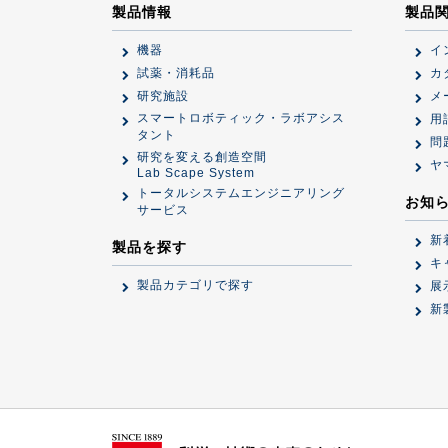
製品情報
製品
機器
イ
試薬・消耗品
カ
研究施設
メ
スマートロボティック・ラボアシス
用
タント
問
研究を変える創造空間
ヤ
Lab Scape System
トータルシステムエンジニアリング
お知
サービス
新
製品を探す
キ
製品カテゴリで探す
展
新