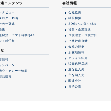
関連コンテンツ
会社情報
ンタビュー
会社概要
タログ・動画
社長挨拶
ーカー辞典
SDGsへの取り組み
語集
社是・企業理念
題解決！ヤマト科学Q&A
環境理念・環境方針
マト科学賞
企業行動指針
会社の歴史
らせ
所在地情報
オフィス紹介
着情報
販売代理店網
ャンペーン
主な仕入先
示会・セミナー情報
主な納入先
製品情報
関連会社
電子公告