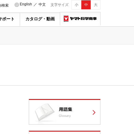
English
／
中文
文字サイズ
小
中
大
内検索
サポート
カタログ・動画