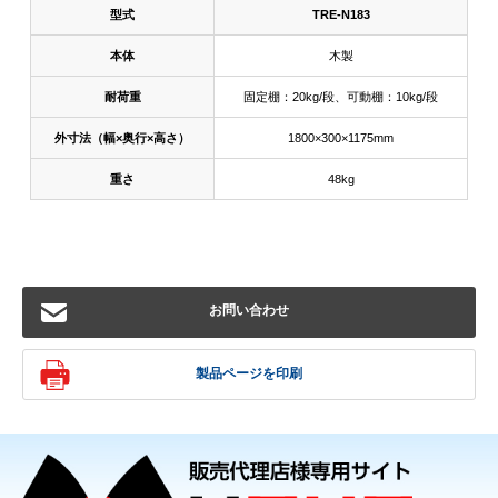
型式
TRE-N183
本体
木製
耐荷重
固定棚：20kg/段、可動棚：10kg/段
外寸法（幅×奥行×高さ）
1800×300×1175mm
重さ
48kg
お問い合わせ
製品ページを印刷