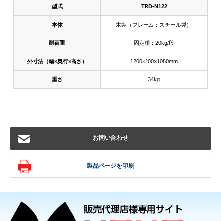
型式
TRD-N122
本体
木製（フレーム：スチール製）
耐荷重
固定棚：20kg/段
外寸法（幅×奥行×高さ）
1200×200×1080mm
重さ
34kg
お問い合わせ
製品ページを印刷