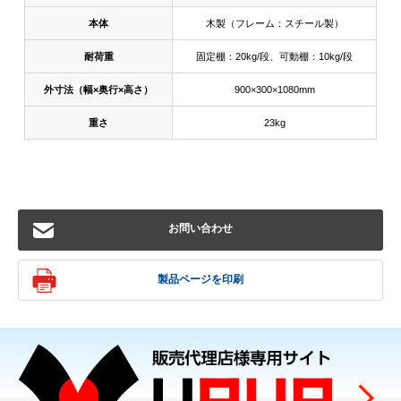
本体
木製（フレーム：スチール製）
耐荷重
固定棚：20kg/段、可動棚：10kg/段
外寸法（幅×奥行×高さ）
900×300×1080mm
重さ
23kg
お問い合わせ
製品ページを印刷