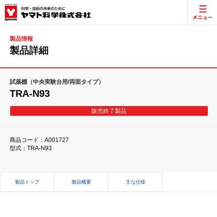
製品情報
製品詳細
試薬棚（中央実験台用/両面タイプ）
TRA-N93
販売終了製品
商品コード：A001727
型式：TRA-N93
製品トップ
製品概要
主な仕様