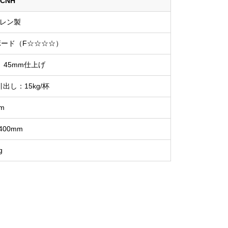
5CNH
レン製
ード（F☆☆☆☆）
45mm仕上げ
引出し：15kg/杯
m
2400mm
g