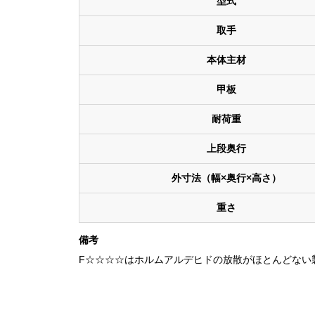
型式
取手
本体主材
甲板
耐荷重
上段奥行
外寸法（幅×奥行×高さ）
重さ
備考
F☆☆☆☆はホルムアルデヒドの放散がほとんどない