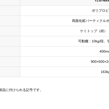
TLG-N9
ポリプロピ
両面化粧パーティクルボ
ケミトップ（紺） 
可動棚：10kg/段、
400m
900×500×
163k
製品に付けられる記号です。