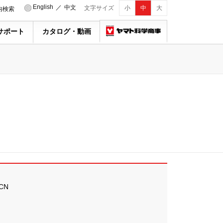
English
／
中文
文字サイズ
小
中
大
内検索
サポート
カタログ・動画
CN