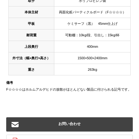
取手
ポリプロピレン製
本体主材
両面化粧パーティクルボード（F☆☆☆☆）
甲板
ケミサーフ（黒） 45mm仕上げ
耐荷重
可動棚：10kg/段、引出し：15kg/杯
上段奥行
400mm
外寸法（幅×奥行×高さ）
1500×500×2400mm
重さ
263kg
備考
F☆☆☆☆はホルムアルデヒドの放散がほとんどない製品に付けられる記号です。
お問い合わせ