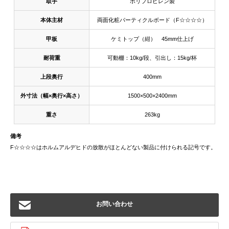
取手
ポリプロピレン製
本体主材
両面化粧パーティクルボード（F☆☆☆☆）
甲板
ケミトップ（紺） 45mm仕上げ
耐荷重
可動棚：10kg/段、引出し：15kg/杯
上段奥行
400mm
外寸法（幅×奥行×高さ）
1500×500×2400mm
重さ
263kg
備考
F☆☆☆☆はホルムアルデヒドの放散がほとんどない製品に付けられる記号です。
お問い合わせ