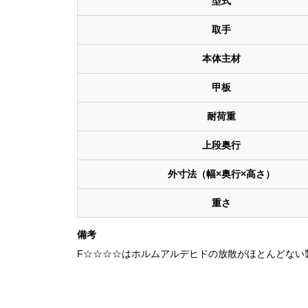
型式
取手
本体主材
甲板
耐荷重
上段奥行
外寸法（幅×奥行×高さ）
重さ
備考
F☆☆☆☆はホルムアルデヒドの放散がほとんどない