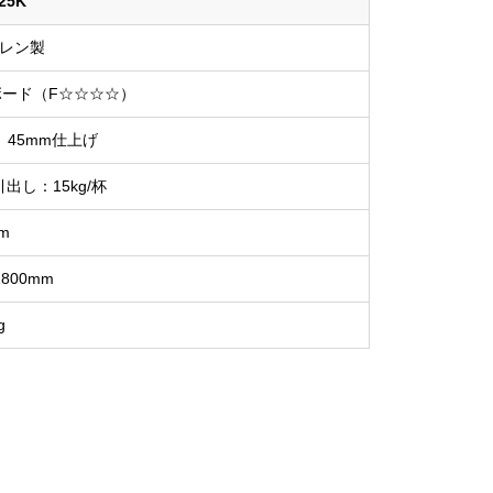
25K
レン製
ード（F☆☆☆☆）
45mm仕上げ
引出し：15kg/杯
m
1800mm
g