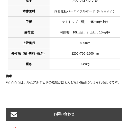
取手
ポリプロピレン製
本体主材
両面化粧パーティクルボード（F☆☆☆☆）
甲板
ケミトップ（紺） 45mm仕上げ
耐荷重
可動棚：10kg/段、引出し：15kg/杯
上段奥行
400mm
外寸法（幅×奥行×高さ）
1200×750×1800mm
重さ
149kg
備考
F☆☆☆☆はホルムアルデヒドの放散がほとんどない製品に付けられる記号です。
お問い合わせ