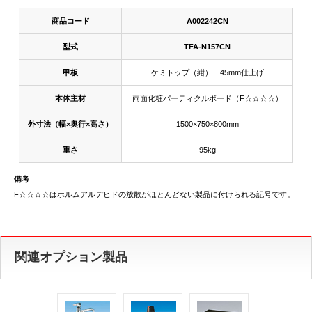
商品コード
A002242CN
型式
TFA-N157CN
甲板
ケミトップ（紺） 45mm仕上げ
本体主材
両面化粧パーティクルボード（F☆☆☆☆）
外寸法（幅×奥行×高さ）
1500×750×800mm
重さ
95kg
備考
F☆☆☆☆はホルムアルデヒドの放散がほとんどない製品に付けられる記号です。
関連オプション製品