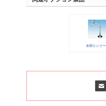
水回り
シリー