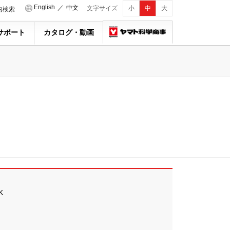
English
／
中文
文字サイズ
小
中
大
内検索
サポート
カタログ・動画
K