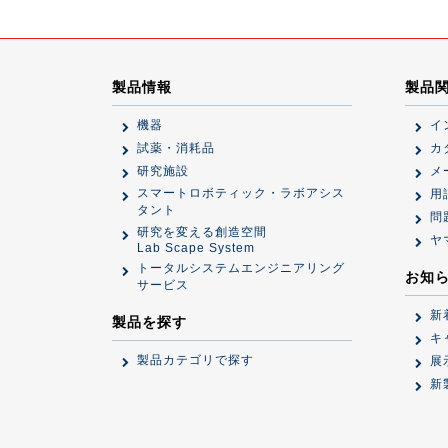
製品情報
製品
機器
イ
試薬・消耗品
カ
研究施設
メ
スマートロボティック・ラボアシス
用
タント
問
研究を変える創造空間
ヤ
Lab Scape System
トータルシステムエンジニアリング
お知
サービス
新
製品を探す
キ
製品カテゴリで探す
展
新