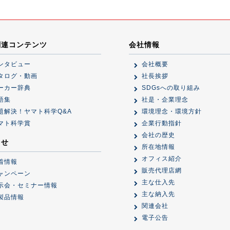
関連コンテンツ
会社情報
ンタビュー
会社概要
タログ・動画
社長挨拶
ーカー辞典
SDGsへの取り組み
語集
社是・企業理念
題解決！ヤマト科学Q&A
環境理念・環境方針
マト科学賞
企業行動指針
会社の歴史
らせ
所在地情報
オフィス紹介
着情報
販売代理店網
ャンペーン
主な仕入先
示会・セミナー情報
主な納入先
製品情報
関連会社
電子公告