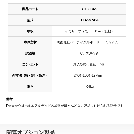
商品コード
A002134K
型式
TCB2-N245K
甲板
ケミサーフ（黒） 45mm仕上げ
本体主材
両面化粧パーティクルボード（F☆☆☆☆）
試薬棚
ガラス戸付き
コンセント
埋込型抜け止め 4個
外寸法（幅×奥行×高さ）
2400×1500×1975mm
重さ
408kg
備考
F☆☆☆☆はホルムアルデヒドの放散がほとんどない製品に付けられる記号です。
関連オプション製品