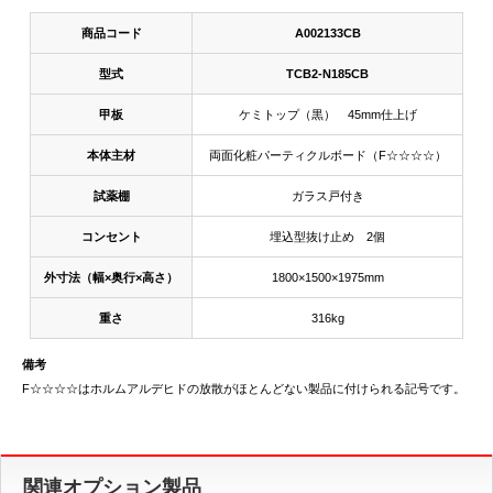
商品コード
A002133CB
型式
TCB2-N185CB
甲板
ケミトップ（黒） 45mm仕上げ
本体主材
両面化粧パーティクルボード（F☆☆☆☆）
試薬棚
ガラス戸付き
コンセント
埋込型抜け止め 2個
外寸法（幅×奥行×高さ）
1800×1500×1975mm
重さ
316kg
備考
F☆☆☆☆はホルムアルデヒドの放散がほとんどない製品に付けられる記号です。
関連オプション製品