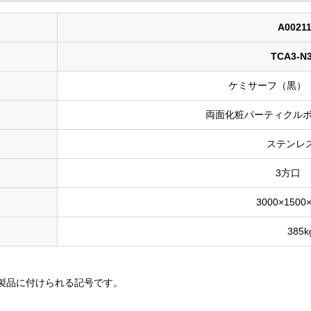
A0021
TCA3-N
ケミサーフ（黒） 
両面化粧パーティクルボ
ステンレ
3方口 
3000×1500
385k
製品に付けられる記号です。