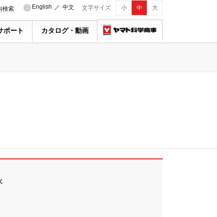
English
／
中文
文字サイズ
小
中
大
内検索
サポート
カタログ・動画
K