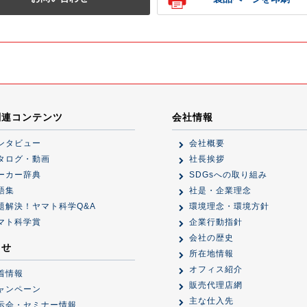
関連コンテンツ
会社情報
ンタビュー
会社概要
タログ・動画
社長挨拶
ーカー辞典
SDGsへの取り組み
語集
社是・企業理念
題解決！ヤマト科学Q&A
環境理念・環境方針
マト科学賞
企業行動指針
会社の歴史
らせ
所在地情報
オフィス紹介
着情報
販売代理店網
ャンペーン
主な仕入先
示会・セミナー情報