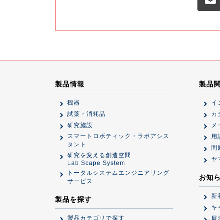
製品情報
製品
機器
イ
試薬・消耗品
カ
研究施設
メ
スマートロボティック・ラボアシス
用
タント
問
研究を変える創造空間
ヤ
Lab Scape System
トータルシステムエンジニアリング
お知
サービス
新
製品を探す
キ
製品カテゴリで探す
展