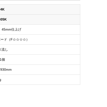
14K
305K
45mm仕上げ
ード（F☆☆☆☆）
ス流し
1個
×930mm
g