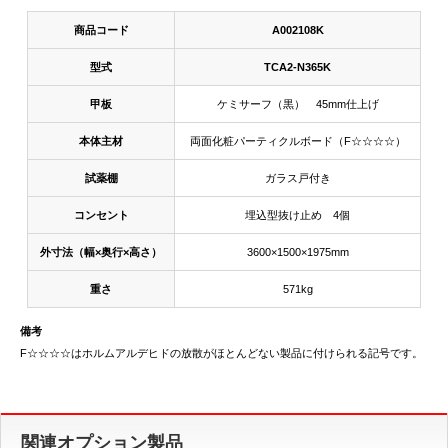
商品コード
A002108K
型式
TCA2-N365K
甲板
ケミサーフ（黒） 45mm仕上げ
本体主材
両面化粧パーティクルボード（F☆☆☆☆）
試薬棚
ガラス戸付き
コンセント
埋込型抜け止め 4個
外寸法（幅×奥行×高さ）
3600×1500×1975mm
重さ
571kg
備考
F☆☆☆☆はホルムアルデヒドの放散がほとんどない製品に付けられる記号です。
関連オプション製品