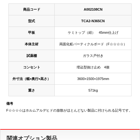
商品コード
A002108CN
型式
TCA2-N365CN
甲板
ケミトップ（紺） 45mm仕上げ
本体主材
両面化粧パーティクルボード（F☆☆☆☆）
試薬棚
ガラス戸付き
コンセント
埋込型抜け止め 4個
外寸法（幅×奥行×高さ）
3600×1500×1975mm
重さ
571kg
備考
F☆☆☆☆はホルムアルデヒドの放散がほとんどない製品に付けられる記号です。
関連オプション製品