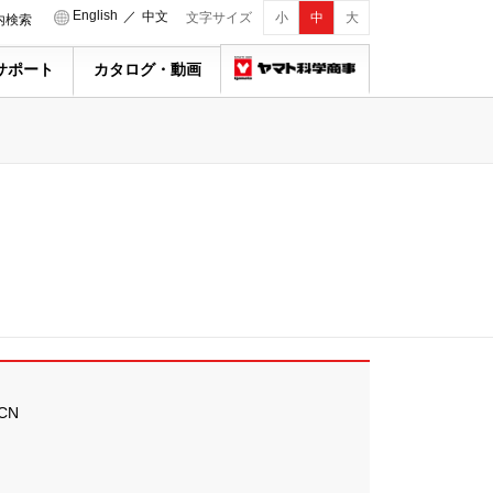
English
／
中文
文字サイズ
小
中
大
内検索
サポート
カタログ・動画
CN