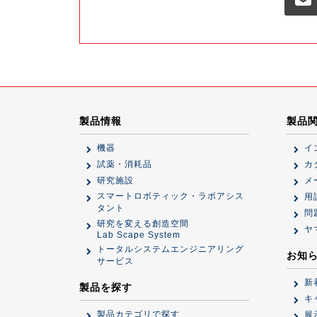
製品情報
製品
機器
イ
試薬・消耗品
カ
研究施設
メ
スマートロボティック・ラボアシス
用
タント
問
研究を変える創造空間
ヤ
Lab Scape System
トータルシステムエンジニアリング
お知
サービス
新
製品を探す
キ
製品カテゴリで探す
展