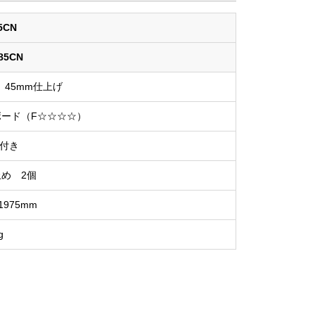
5CN
85CN
45mm仕上げ
ード（F☆☆☆☆）
付き
め 2個
×1975mm
g