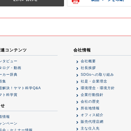
関連コンテンツ
会社情報
ンタビュー
会社概要
タログ・動画
社長挨拶
ーカー辞典
SDGsへの取り組み
語集
社是・企業理念
題解決！ヤマト科学Q&A
環境理念・環境方針
マト科学賞
企業行動指針
会社の歴史
らせ
所在地情報
オフィス紹介
着情報
販売代理店網
ャンペーン
主な仕入先
示会・セミナー情報