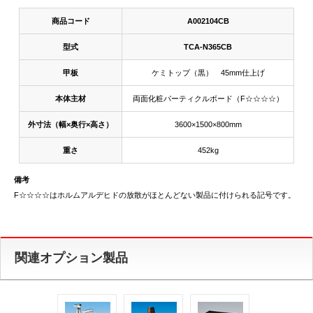
商品コード
A002104CB
型式
TCA-N365CB
甲板
ケミトップ（黒） 45mm仕上げ
本体主材
両面化粧パーティクルボード（F☆☆☆☆）
外寸法（幅×奥行×高さ）
3600×1500×800mm
重さ
452kg
備考
F☆☆☆☆はホルムアルデヒドの放散がほとんどない製品に付けられる記号です。
関連オプション製品