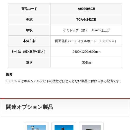
商品コード
A002098CB
型式
TCA-N242CB
甲板
ケミトップ（黒） 45mm仕上げ
本体主材
両面化粧パーティクルボード（F☆☆☆☆）
外寸法（幅×奥行×高さ）
2400×1200×800mm
重さ
301kg
備考
F☆☆☆☆はホルムアルデヒドの放散がほとんどない製品に付けられる記号です。
関連オプション製品