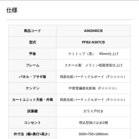
仕様
商品コード
A002040CB
型式
PFB2-N307CB
甲板
ケミトップ（黒） 45mm仕上げ
フレーム
スチール製 メラミン樹脂塗装仕上げ
パネル・フサギ板
両面化粧パーティクルボード（F☆☆☆☆）
ケンドン
中密度繊維化粧板（F☆☆☆☆）
カートユニット天板・外装
両面化粧パーティクルボード（F☆☆☆☆）
試薬棚
ガラス戸付き
コンセント
埋込型抜け止め2個
外寸法（幅×奥行×高さ）
3000×750×1880mm