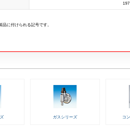
197
製品に付けられる記号です。
ズ
ガス
シリーズ
コ