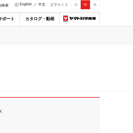
English
／
中文
文字サイズ
小
中
大
内検索
サポート
カタログ・動画
K