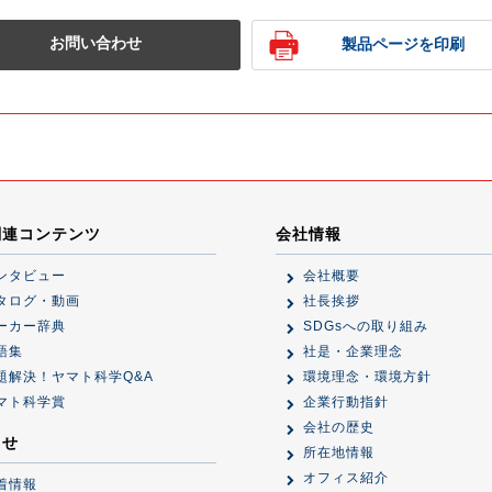
お問い合わせ
製品ページを印刷
関連コンテンツ
会社情報
ンタビュー
会社概要
タログ・動画
社長挨拶
ーカー辞典
SDGsへの取り組み
語集
社是・企業理念
題解決！ヤマト科学Q&A
環境理念・環境方針
マト科学賞
企業行動指針
会社の歴史
らせ
所在地情報
オフィス紹介
着情報