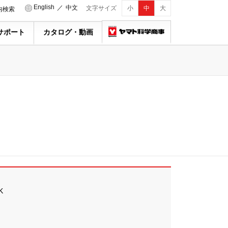
English
／
中文
文字サイズ
小
中
大
内検索
サポート
カタログ・動画
K