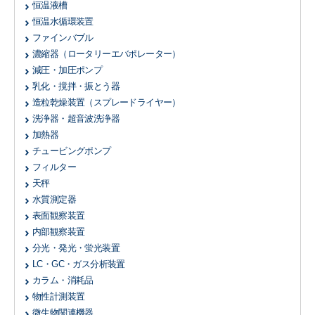
恒温液槽
恒温水循環装置
ファインバブル
濃縮器
（ロータリーエバポレーター）
減圧・加圧ポンプ
乳化・撹拌・振とう器
造粒乾燥装置
（スプレードライヤー）
洗浄器・超音波洗浄器
加熱器
チュービングポンプ
フィルター
天秤
水質測定器
表面観察装置
内部観察装置
分光・発光・蛍光装置
LC・GC・ガス分析装置
カラム・消耗品
物性計測装置
微生物関連機器