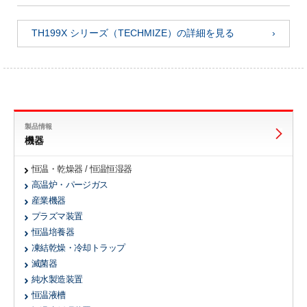
TH199X シリーズ（TECHMIZE）の詳細を見る
製品情報
機器
恒温・乾燥器 / 恒温恒湿器
高温炉・パージガス
産業機器
プラズマ装置
恒温培養器
凍結乾燥・冷却トラップ
滅菌器
純水製造装置
恒温液槽