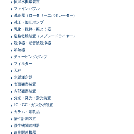
恒温水循環装置
ファインバブル
濃縮器
（ロータリーエバポレーター）
減圧・加圧ポンプ
乳化・撹拌・振とう器
造粒乾燥装置
（スプレードライヤー）
洗浄器・超音波洗浄器
加熱器
チュービングポンプ
フィルター
天秤
水質測定器
表面観察装置
内部観察装置
分光・発光・蛍光装置
LC・GC・ガス分析装置
カラム・消耗品
物性計測装置
微生物関連機器
細胞関連機器