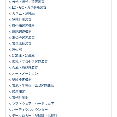
分光・発光・蛍光装置
LC・GC・ガス分析装置
カラム・消耗品
物性計測装置
微生物関連機器
細胞関連機器
遺伝子関連装置
電気泳動装置
遠心機
冷凍庫・冷蔵庫
環境・プロセス関連装置
合成・前処理装置
オートメーション
試験検査機器
電池・半導体・LED関連商品
膜厚測定
電子計測器
ソフトウェア・ハードウェア
パーティクルカウンター
データロガー・記録計・温度計