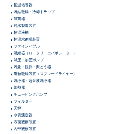
恒温培養器
凍結乾燥・冷却トラップ
滅菌器
純水製造装置
恒温液槽
恒温水循環装置
ファインバブル
濃縮器
（ロータリーエバポレーター）
減圧・加圧ポンプ
乳化・撹拌・振とう器
造粒乾燥装置
（スプレードライヤー）
洗浄器・超音波洗浄器
加熱器
チュービングポンプ
フィルター
天秤
水質測定器
表面観察装置
内部観察装置