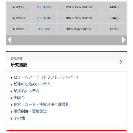
A002386
TBC-N127
1200×750×750mm
143kg
A002387
TBC-N187
1800×750×750mm
274kg
A002385
TBC-N97
900×750×750mm
137kg
製品情報
研究施設
ヒュームフード（ドラフトチャンバー）
粉体封じ込めシステム
給排気システム
実験台
保管・カート・実験台用付属器具
環境制御・実験施設
その他