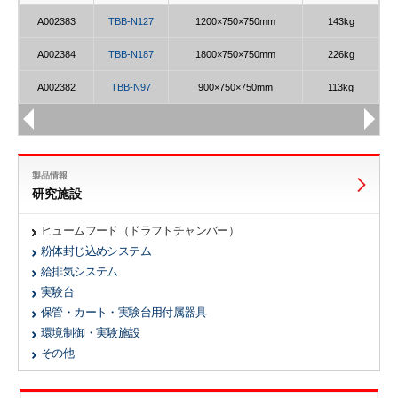
A002383
TBB-N127
1200×750×750mm
143kg
A002384
TBB-N187
1800×750×750mm
226kg
A002382
TBB-N97
900×750×750mm
113kg
製品情報
研究施設
ヒュームフード（ドラフトチャンバー）
粉体封じ込めシステム
給排気システム
実験台
保管・カート・実験台用付属器具
環境制御・実験施設
その他