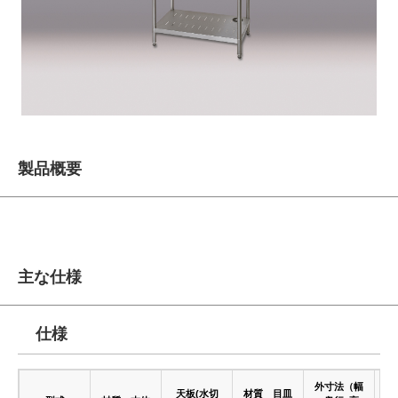
製品概要
主な仕様
仕様
外寸法（幅
バ
天板(水切
材質 目皿