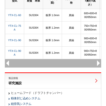
型式
材質 本体
×奥行×高
ド
面)
栓
さ）
さ
600×600×8
YTX-CL-60
SUS304
板厚 1.0mm
真鍮
15
00/950mm
YTX-CL-75
750×750×8
SUS304
板厚 1.2mm
真鍮
15
A
00/950mm
900×600×8
YTX-CL-90
SUS304
板厚 1.0mm
真鍮
15
00/950mm
YTX-CL-90
900×750×8
SUS304
板厚 1.2mm
真鍮
15
A
00/950mm
製品情報
研究施設
ヒュームフード（ドラフトチャンバー）
粉体封じ込めシステム
給排気システム