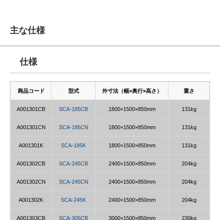
主な仕様
仕様
商品コード
型式
外寸法（幅×奥行×高さ）
重さ
A001301CB
SCA-185CB
1800×1500×850mm
131kg
A001301CN
SCA-185CN
1800×1500×850mm
131kg
A001301K
SCA-185K
1800×1500×850mm
131kg
A001302CB
SCA-245CB
2400×1500×850mm
204kg
A001302CN
SCA-245CN
2400×1500×850mm
204kg
A001302K
SCA-245K
2400×1500×850mm
204kg
A001303CB
SCA-305CB
3000×1500×850mm
230kg