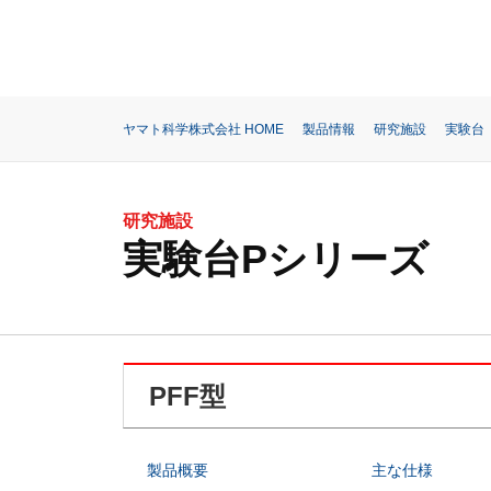
ヤマト科学株式会社 HOME
製品情報
研究施設
実験台
研究施設
実験台Pシリーズ
PFF型
製品概要
主な仕様