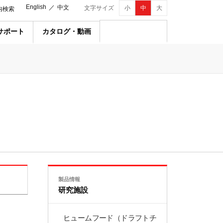
English
／
中文
文字サイズ
小
中
大
内検索
サポート
カタログ・動画
製品情報
研究施設
ヒュームフード（ドラフトチ