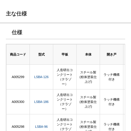
主な仕様
仕様
外
商品コード
型式
甲板
本体
開き戸
×
人造研出コ
スチール製
ンクリート
ラッチ機構
12
A005299
LSBA-126
(粉体塗装仕
（テラゾ
付き
上げ)
ー）
人造研出コ
スチール製
ンクリート
ラッチ機構
18
A005300
LSBA-186
(粉体塗装仕
（テラゾ
付き
上げ)
ー）
人造研出コ
スチール製
ンクリート
ラッチ機構
90
A005298
LSBA-96
(粉体塗装仕
（テラゾ
付き