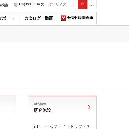
English
／
中文
文字サイズ
小
中
大
内検索
サポート
カタログ・動画
製品情報
研究施設
ヒュームフード（ドラフトチ