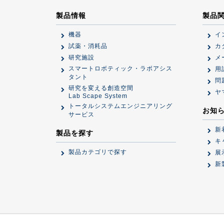
製品情報
製品
機器
イ
試薬・消耗品
カ
研究施設
メ
スマートロボティック・ラボアシス
用
タント
問
研究を変える創造空間
ヤ
Lab Scape System
トータルシステムエンジニアリング
お知
サービス
新
製品を探す
キ
製品カテゴリで探す
展
新