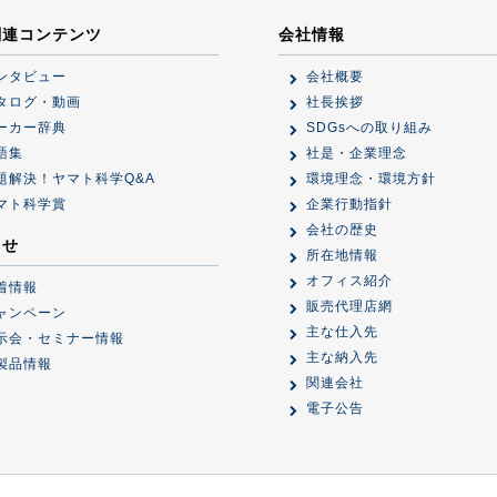
関連コンテンツ
会社情報
ンタビュー
会社概要
タログ・動画
社長挨拶
ーカー辞典
SDGsへの取り組み
語集
社是・企業理念
題解決！ヤマト科学Q&A
環境理念・環境方針
マト科学賞
企業行動指針
会社の歴史
らせ
所在地情報
オフィス紹介
着情報
販売代理店網
ャンペーン
主な仕入先
示会・セミナー情報
主な納入先
製品情報
関連会社
電子公告