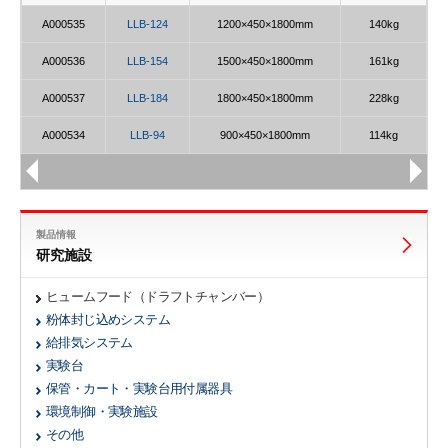
A000535
LLB-124
1200×450×1800mm
140kg
A000536
LLB-154
1500×450×1800mm
161kg
A000537
LLB-184
1800×450×1800mm
228kg
A000534
LLB-94
900×450×1800mm
114kg
製品情報
研究施設
ヒュームフード（ドラフトチャンバー）
粉体封じ込めシステム
給排気システム
実験台
保管・カート・実験台用付属器具
環境制御・実験施設
その他