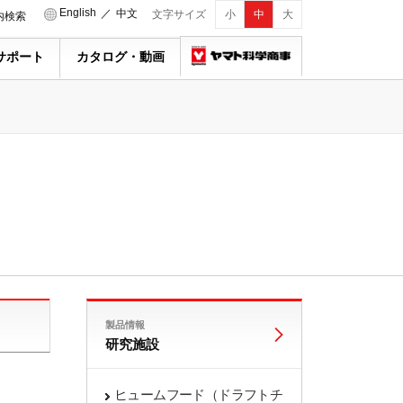
English
／
中文
文字サイズ
小
中
大
内検索
サポート
カタログ・動画
製品情報
研究施設
ヒュームフード（ドラフトチ